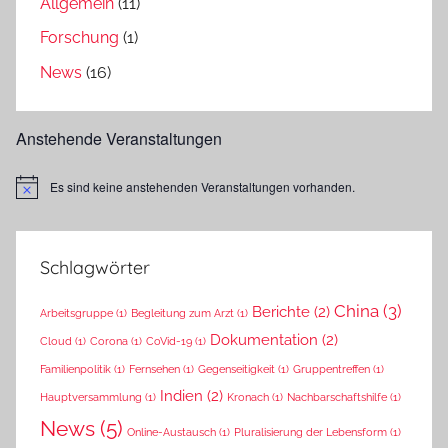
Allgemein
(11)
Forschung
(1)
News
(16)
Anstehende Veranstaltungen
Es sind keine anstehenden Veranstaltungen vorhanden.
Hinweis
Schlagwörter
China
(3)
Berichte
(2)
Arbeitsgruppe
(1)
Begleitung zum Arzt
(1)
Dokumentation
(2)
Cloud
(1)
Corona
(1)
CoVid-19
(1)
Familienpolitik
(1)
Fernsehen
(1)
Gegenseitigkeit
(1)
Gruppentreffen
(1)
Indien
(2)
Hauptversammlung
(1)
Kronach
(1)
Nachbarschaftshilfe
(1)
News
(5)
Online-Austausch
(1)
Pluralisierung der Lebensform
(1)