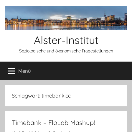
Zum
Inhalt
springen
Alster-Institut
Soziologische und ökonomische Fragestellungen
Menü
Schlagwort:
timebank.cc
Timebank – FloLab Mashup!