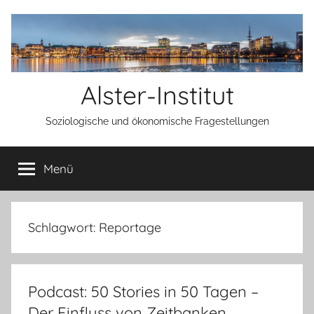
Zum
Inhalt
springen
Alster-Institut
Soziologische und ökonomische Fragestellungen
Menü
Schlagwort:
Reportage
Podcast: 50 Stories in 50 Tagen –
Der Einfluss von Zeitbanken