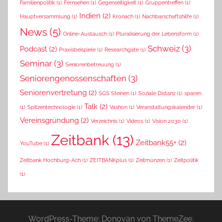
Familienpolitik
(1)
Fernsehen
(1)
Gegenseitigkeit
(1)
Gruppentreffen
(1)
Indien
(2)
Hauptversammlung
(1)
Kronach
(1)
Nachbarschaftshilfe
(1)
News
(5)
Online-Austausch
(1)
Pluralisierung der Lebensform
(1)
Schweiz
(3)
Podcast
(2)
Praxisbeispiele
(1)
Researchgate
(1)
Seminar
(3)
Seniorenbetreuung
(1)
Seniorengenossenschaften
(3)
Seniorenvertretung
(2)
SGS Steinen
(1)
Soziale Distanz
(1)
sparen
Talk
(2)
(1)
Spitzentechnologie
(1)
Vashon
(1)
Veranstaltungskalender
(1)
Vereinsgründung
(2)
Verzeichnis
(1)
Videos
(1)
Vision 2030
(1)
Zeitbank
(13)
Zeitbank55+
(2)
YouTube
(1)
Zeitbank Hochburg-Ach
(1)
ZEITBANKplus
(1)
Zeitmünzen
(1)
Zeitpolitik
(1)
WordPress-Theme: Donovan von ThemeZee.