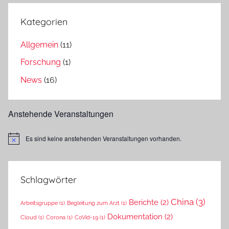
Kategorien
Allgemein
(11)
Forschung
(1)
News
(16)
Anstehende Veranstaltungen
Es sind keine anstehenden Veranstaltungen vorhanden.
Hinweis
Schlagwörter
China
(3)
Berichte
(2)
Arbeitsgruppe
(1)
Begleitung zum Arzt
(1)
Dokumentation
(2)
Cloud
(1)
Corona
(1)
CoVid-19
(1)