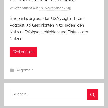
Veröffentlicht am
10. November 2019
v
o
timebanks.org aus den USA zeigt in Ihrem
n
Podcast „50 Geschichten in 50 Tagen“ den
a
Nutzen, Erfolgsgeschichten und Einfluss der
d
Nutzer
m
i
Weiterlesen
n
Allgemein
Suchen
nach:
Suchen