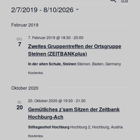
Veranst
Liste
2/7/2019
 - 
8/10/2026
Ansi
Veranstaltungen
Such-
Navi
Datum
und
Februar 2019
wählen.
Ansicht
7. Februar 2019 @ 18:30
-
20:00
DO.
7
Zweites Gruppentreffen der Ortsgruppe
Steinen (ZEITBANKplus)
In der alten Schule, Steinen
Steinen, Baden, Germany
Kostenlos
Oktober 2020
20. Oktober 2020 @ 19:30
-
21:30
DI.
20
Gemütliches z’sam Sitzen der Zeitbank
Hochburg-Ach
Stiftsgasthof Hochburg
Hochburg 2, Hochburg, Austria
Kostenlos