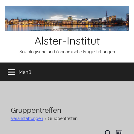
Zum
Inhalt
springen
Alster-Institut
Soziologische und ökonomische Fragestellungen
Menü
Gruppentreffen
Veranstaltungen
Gruppentreffen
Vera
Suche